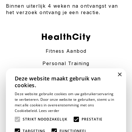
Binnen uiterlijk 4 weken na ontvangst van
het verzoek ontvang je een reactie.
HealthCity
Fitness Aanbod
Personal Training
×
Contact
Deze website maakt gebruik van
cookies.
Algemene Voorwaarden
Deze website gebruikt cookies om uw gebruikerservaring
te verbeteren. Door onze website te gebruiken, stemt u in
Disclaimer
met alle cookies in overeenstemming met ons
Cookiebeleid.
Lees verder
Privacy Statement
STRIKT NOODZAKELIJK
PRESTATIE
Vacatures
TARGETING
FUNCTIONEEL